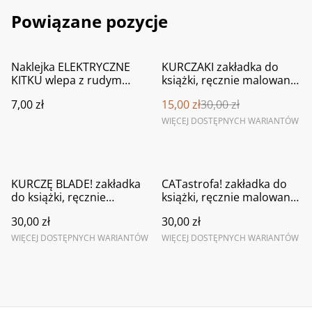
Powiązane pozycje
%
Naklejka ELEKTRYCZNE
KURCZAKI zakładka do
KITKU wlepa z rudym
książki, ręcznie malowana
kotem pełna prądu
akwarela
7,00 zł
15,00 zł
30,00 zł
WIĘCEJ DOSTĘPNYCH WARIANTÓW
KURCZĘ BLADE! zakładka
CATastrofa! zakładka do
do książki, ręcznie
książki, ręcznie malowana
malowana akwarela
akwarela
30,00 zł
30,00 zł
WIĘCEJ DOSTĘPNYCH WARIANTÓW
WIĘCEJ DOSTĘPNYCH WARIANTÓW