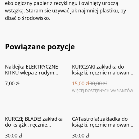
ekologiczny papier z recyklingu i owinięty uroczą
wstążką. Staram się używać jak najmniej plastiku, by
dbać o środowisko.
Powiązane pozycje
%
Naklejka ELEKTRYCZNE
KURCZAKI zakładka do
KITKU wlepa z rudym
książki, ręcznie malowana
kotem pełna prądu
akwarela
7,00 zł
15,00 zł
30,00 zł
WIĘCEJ DOSTĘPNYCH WARIANTÓW
KURCZĘ BLADE! zakładka
CATastrofa! zakładka do
do książki, ręcznie
książki, ręcznie malowana
malowana akwarela
akwarela
30,00 zł
30,00 zł